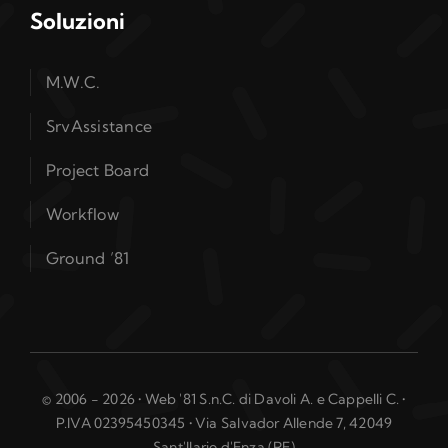
Soluzioni
M.W.C.
SrvAssistance
Project Board
Workflow
Ground ’81
© 2006 - 2026 • Web '81 S.n.C. di Davoli A. e Cappelli C. •
P.IVA 02395450345 • Via Salvador Allende 7, 42049
Sant'Ilario d'Enza (RE)