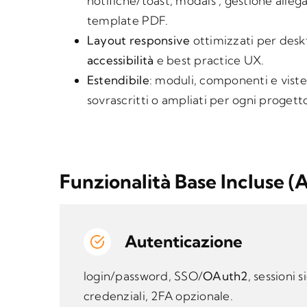
notifiche/toast, modals , gestione allega
template PDF.
Layout responsive
ottimizzati per desk
accessibilità
e best practice UX.
Estendibile
: moduli, componenti e vist
sovrascritti o ampliati per ogni progett
Funzionalità Base Incluse (
Autenticazione
login/password, SSO/
OAuth2
, sessioni 
credenziali, 2FA opzionale.