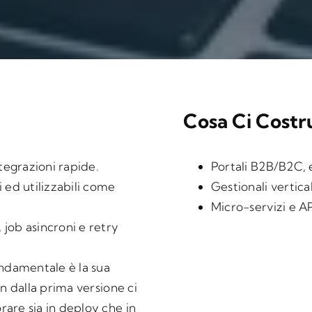
Cosa Ci Costru
egrazioni rapide.
Portali B2B/B2C, e
i ed utilizzabili come
Gestionali vertica
Micro-servizi e AP
 job asincroni e retry
fondamentale è la sua
in dalla prima versione ci
are sia in deploy che in