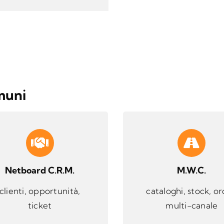
muni
Netboard C.R.M.
M.W.C.
clienti, opportunità,
cataloghi, stock, or
ticket
multi-canale