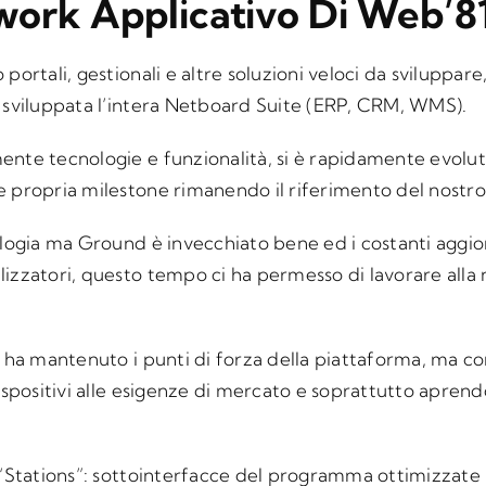
work Applicativo Di Web’8
ortali, gestionali e altre soluzioni veloci da sviluppare,
e sviluppata l’intera Netboard Suite (ERP, CRM, WMS).
nte tecnologie e funzionalità, si è rapidamente evoluto
 propria milestone rimanendo il riferimento del nostro 
eologia ma Ground è invecchiato bene ed i costanti agg
lizzatori, questo tempo ci ha permesso di lavorare all
he ha mantenuto i punti di forza della piattaforma, ma
ispositivi alle esigenze di mercato e soprattutto aprendo
 “Stations”: sottointerfacce del programma ottimizzate 