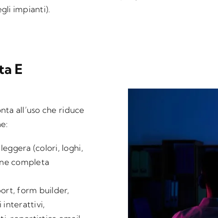
li impianti).
ta E
nta all’uso che riduce
e:
eggera (colori, loghi,
one completa
xport, form builder,
interattivi,