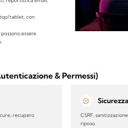
ti, reportistica email,
top/tablet, con
e possono essere
o.
autenticazione & Permessi)
Sicurezz
sicure, recupero
CSRF, sanitizzazione 
riposo.